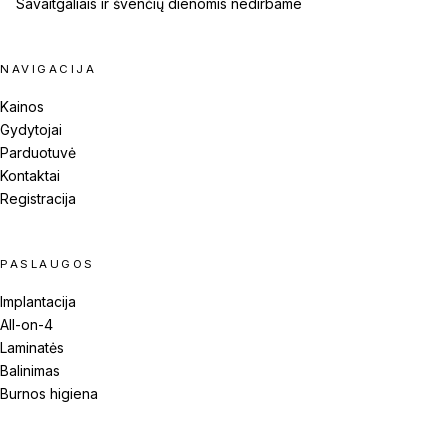
Savaitgaliais ir švenčių dienomis nedirbame
NAVIGACIJA
Kainos
Gydytojai
Parduotuvė
Kontaktai
Registracija
PASLAUGOS
Implantacija
All-on-4
Laminatės
Balinimas
Burnos higiena