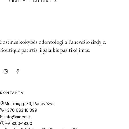
SKAITYTI DAUGIAU →
Sostinės kokybės odontologija Panevėžio širdyje.
Boutique patirtis, ilgalaikis pasitikėjimas.
KONTAKTAI
Molainių g. 70, Panevėžys
+370 683 16 399
info@mdent.lt
I–V 8:00–18:00