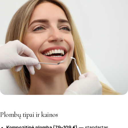
Plombų tipai ir kainos
Kompozitinė plomba (79–109 €)
— standartas