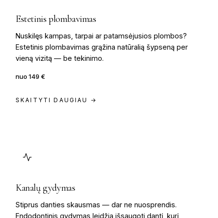
Estetinis plombavimas
Nuskilęs kampas, tarpai ar patamsėjusios plombos?
Estetinis plombavimas grąžina natūralią šypseną per
vieną vizitą — be tekinimo.
nuo 149 €
SKAITYTI DAUGIAU →
Kanalų gydymas
Stiprus danties skausmas — dar ne nuosprendis.
Endodontinis gydymas leidžia išsaugoti dantį, kurį