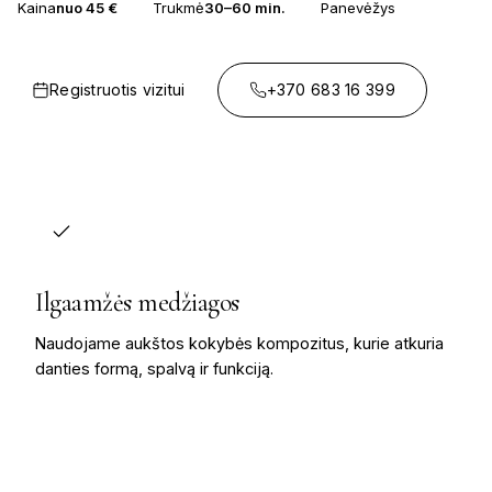
Kaina
nuo 45 €
Trukmė
30–60 min.
Panevėžys
Registruotis vizitui
+370 683 16 399
Ilgaamžės medžiagos
Naudojame aukštos kokybės kompozitus, kurie atkuria
danties formą, spalvą ir funkciją.