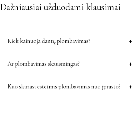
Dažniausiai užduodami klausimai
Kiek kainuoja dantų plombavimas?
Ar plombavimas skausmingas?
Kuo skiriasi estetinis plombavimas nuo įprasto?
Norite sužinoti, ar tai
tinka
jums?