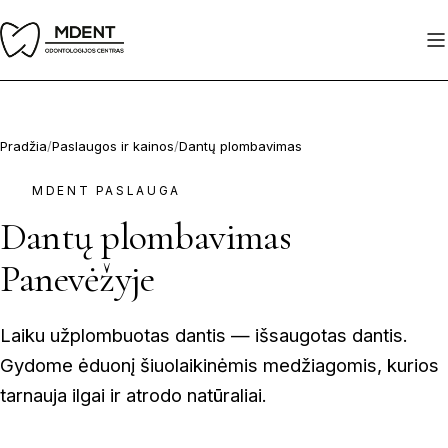
Pereiti
prie
turinio
Pradžia
/
Paslaugos ir kainos
/
Dantų plombavimas
MDENT PASLAUGA
Dantų plombavimas
Panevėžyje
Laiku užplombuotas dantis — išsaugotas dantis.
Gydome ėduonį šiuolaikinėmis medžiagomis, kurios
tarnauja ilgai ir atrodo natūraliai.