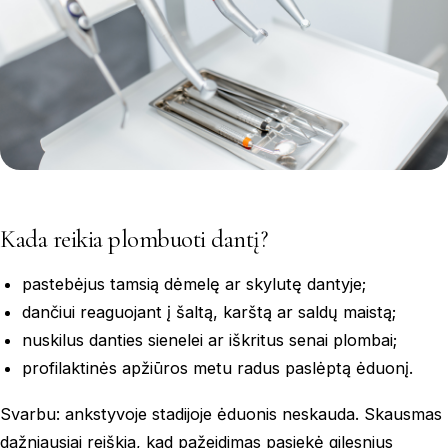
Kada reikia plombuoti dantį?
pastebėjus tamsią dėmelę ar skylutę dantyje;
dančiui reaguojant į šaltą, karštą ar saldų maistą;
nuskilus danties sienelei ar iškritus senai plombai;
profilaktinės apžiūros metu radus paslėptą ėduonį.
Svarbu: ankstyvoje stadijoje ėduonis neskauda. Skausmas
dažniausiai reiškia, kad pažeidimas pasiekė gilesnius