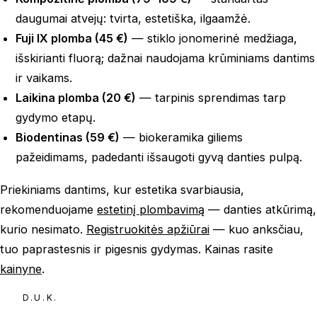
daugumai atvejų: tvirta, estetiška, ilgaamžė.
Fuji IX plomba (45 €)
— stiklo jonomerinė medžiaga,
išskirianti fluorą; dažnai naudojama krūminiams dantims
ir vaikams.
Laikina plomba (20 €)
— tarpinis sprendimas tarp
gydymo etapų.
Biodentinas (59 €)
— biokeramika giliems
pažeidimams, padedanti išsaugoti gyvą danties pulpą.
Priekiniams dantims, kur estetika svarbiausia,
rekomenduojame
estetinį plombavimą
— danties atkūrimą,
kurio nesimato.
Registruokitės apžiūrai
— kuo anksčiau,
tuo paprastesnis ir pigesnis gydymas. Kainas rasite
kainyne
.
D.U.K.