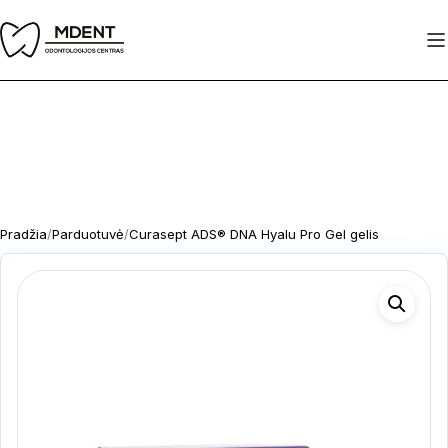
Pereiti
prie
turinio
Pradžia
/
Parduotuvė
/
Curasept ADS® DNA Hyalu Pro Gel gelis