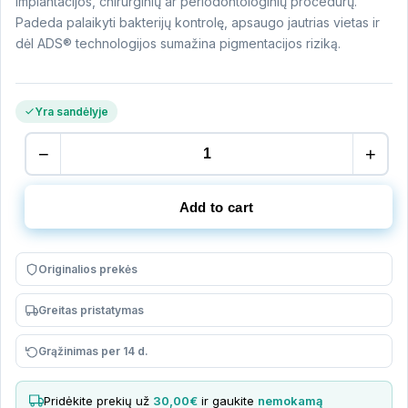
implantacijos, chirurginių ar periodontologinių procedūrų.
Padeda palaikyti bakterijų kontrolę, apsaugo jautrias vietas ir
dėl ADS® technologijos sumažina pigmentacijos riziką.
Yra sandėlyje
Curasept
−
+
ADS®
DNA
Add to cart
Hyalu
Pro
Gel
Originalios prekės
gelis
quantity
Greitas pristatymas
Grąžinimas per 14 d.
Pridėkite prekių už
30,00€
ir gaukite
nemokamą