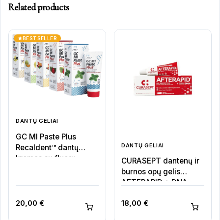
Related products
BESTSELLER
DANTŲ GELIAI
GC MI Paste Plus
DANTŲ GELIAI
Recaldent™ dantų
kremas su fluoru
CURASEPT dantenų ir
burnos opų gelis
AFTERAPID + DNA
20,00
€
18,00
€