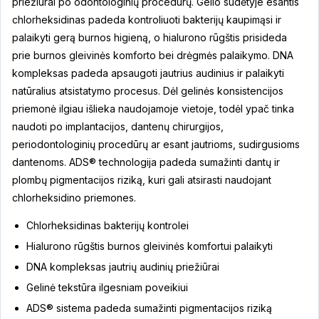
priežiūrai po odontologinių procedūrų. Gelio sudėtyje esantis
chlorheksidinas padeda kontroliuoti bakterijų kaupimąsi ir
palaikyti gerą burnos higieną, o hialurono rūgštis prisideda
prie burnos gleivinės komforto bei drėgmės palaikymo. DNA
kompleksas padeda apsaugoti jautrius audinius ir palaikyti
natūralius atsistatymo procesus. Dėl gelinės konsistencijos
priemonė ilgiau išlieka naudojamoje vietoje, todėl ypač tinka
naudoti po implantacijos, dantenų chirurgijos,
periodontologinių procedūrų ar esant jautrioms, sudirgusioms
dantenoms. ADS® technologija padeda sumažinti dantų ir
plombų pigmentacijos riziką, kuri gali atsirasti naudojant
chlorheksidino priemones.
Chlorheksidinas bakterijų kontrolei
Hialurono rūgštis burnos gleivinės komfortui palaikyti
DNA kompleksas jautrių audinių priežiūrai
Gelinė tekstūra ilgesniam poveikiui
ADS® sistema padeda sumažinti pigmentacijos riziką