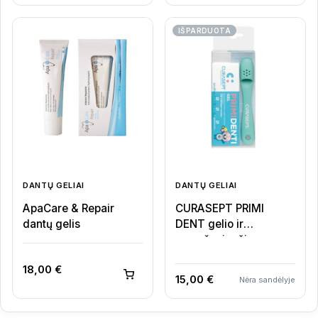
IŠPARDUOTA
DANTŲ GELIAI
DANTŲ GELIAI
ApaCare & Repair
CURASEPT PRIMI
dantų gelis
DENT gelio ir
masažuojančio
šepetėlio rinkinys
18,00
€
15,00
€
Nėra sandėlyje