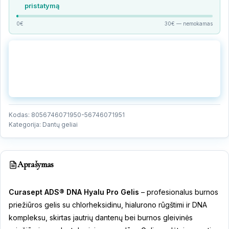
pristatymą
0€
30€ — nemokamas
Gaukite nemokamą konsultaciją
Paskambinkite mūsų specialistui
+370 683 16399 →
Kodas:
8056746071950-56746071951
Kategorija:
Dantų geliai
Aprašymas
Curasept ADS® DNA Hyalu Pro Gelis
– profesionalus burnos
priežiūros gelis su chlorheksidinu, hialurono rūgštimi ir DNA
kompleksu, skirtas jautrių dantenų bei burnos gleivinės