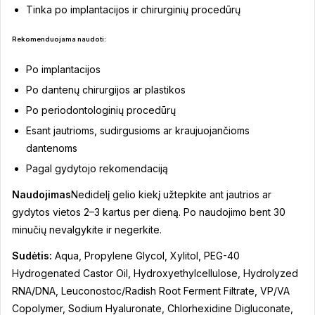
Tinka po implantacijos ir chirurginių procedūrų
Rekomenduojama naudoti:
Po implantacijos
Po dantenų chirurgijos ar plastikos
Po periodontologinių procedūrų
Esant jautrioms, sudirgusioms ar kraujuojančioms
dantenoms
Pagal gydytojo rekomendaciją
Naudojimas
Nedidelį gelio kiekį užtepkite ant jautrios ar
gydytos vietos 2–3 kartus per dieną. Po naudojimo bent 30
minučių nevalgykite ir negerkite.
Sudėtis:
Aqua, Propylene Glycol, Xylitol, PEG-40
Hydrogenated Castor Oil, Hydroxyethylcellulose, Hydrolyzed
RNA/DNA, Leuconostoc/Radish Root Ferment Filtrate, VP/VA
Copolymer, Sodium Hyaluronate, Chlorhexidine Digluconate,