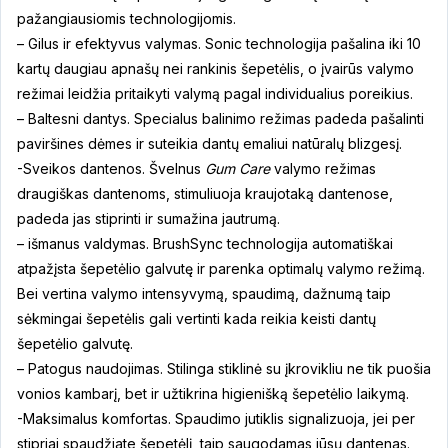
pažangiausiomis technologijomis.
– Gilus ir efektyvus valymas. Sonic technologija pašalina iki 10
kartų daugiau apnašų nei rankinis šepetėlis, o įvairūs valymo
režimai leidžia pritaikyti valymą pagal individualius poreikius.
– Baltesni dantys. Specialus balinimo režimas padeda pašalinti
paviršines dėmes ir suteikia dantų emaliui natūralų blizgesį.
-Sveikos dantenos. Švelnus
Gum Care
valymo režimas
draugiškas dantenoms, stimuliuoja kraujotaką dantenose,
padeda jas stiprinti ir sumažina jautrumą.
– išmanus valdymas. BrushSync technologija automatiškai
atpažįsta šepetėlio galvutę ir parenka optimalų valymo režimą.
Bei vertina valymo intensyvymą, spaudimą, dažnumą taip
sėkmingai šepetėlis gali vertinti kada reikia keisti dantų
šepetėlio galvutę.
– Patogus naudojimas. Stilinga stiklinė su įkrovikliu ne tik puošia
vonios kambarį, bet ir užtikrina higienišką šepetėlio laikymą.
-Maksimalus komfortas. Spaudimo jutiklis signalizuoja, jei per
stipriai spaudžiate šepetėlį, taip saugodamas jūsų dantenas.