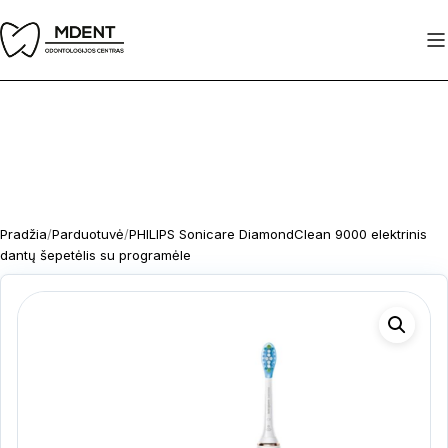
Pereiti
prie
turinio
Pradžia
/
Parduotuvė
/
PHILIPS Sonicare DiamondClean 9000 elektrinis
dantų šepetėlis su programėle