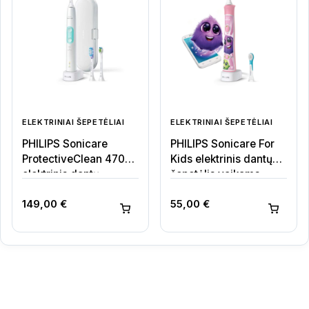
ELEKTRINIAI ŠEPETĖLIAI
ELEKTRINIAI ŠEPETĖLIAI
PHILIPS Sonicare
PHILIPS Sonicare For
ProtectiveClean 4700
Kids elektrinis dantų
elektrinis dantų
šepetėlis vaikams
šepetėlis
149,00
€
55,00
€