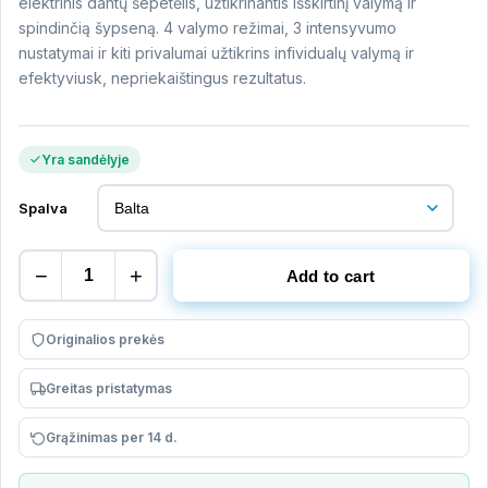
elektrinis dantų šepetėlis, užtikrinantis išskirtinį valymą ir
spindinčią šypseną. 4 valymo režimai, 3 intensyvumo
nustatymai ir kiti privalumai užtikrins infividualų valymą ir
efektyviusk, nepriekaištingus rezultatus.
Yra sandėlyje
Spalva
PHILIPS
−
+
Add to cart
Sonicare
DiamondClean
Originalios prekės
9000
elektrinis
Greitas pristatymas
dantų
šepetėlis
Grąžinimas per 14 d.
su