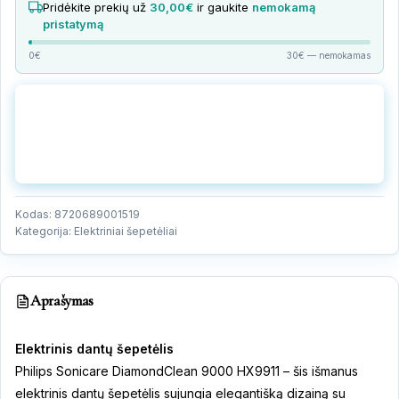
programėle
Pridėkite prekių už
30,00€
ir gaukite
nemokamą
quantity
pristatymą
0€
30€ — nemokamas
Gaukite nemokamą konsultaciją
Paskambinkite mūsų specialistui
+370 683 16399 →
Kodas:
8720689001519
Kategorija:
Elektriniai šepetėliai
Aprašymas
Elektrinis dantų šepetėlis
Philips Sonicare DiamondClean 9000 HX9911 – šis išmanus
elektrinis dantų šepetėlis sujungia elegantišką dizainą su