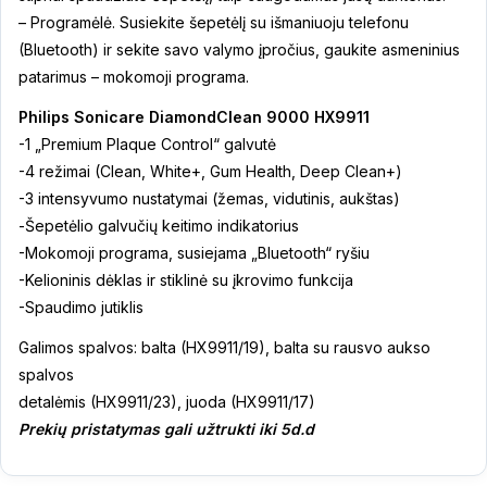
– Programėlė. Susiekite šepetėlį su išmaniuoju telefonu
(Bluetooth) ir sekite savo valymo įpročius, gaukite asmeninius
patarimus – mokomoji programa.
Philips Sonicare DiamondClean 9000 HX9911
-1 „Premium Plaque Control“ galvutė
-4 režimai (Clean, White+, Gum Health, Deep Clean+)
-3 intensyvumo nustatymai (žemas, vidutinis, aukštas)
-Šepetėlio galvučių keitimo indikatorius
-Mokomoji programa, susiejama „Bluetooth“ ryšiu
-Kelioninis dėklas ir stiklinė su įkrovimo funkcija
-Spaudimo jutiklis
Galimos spalvos: balta (HX9911/19), balta su rausvo aukso
spalvos
detalėmis (HX9911/23), juoda (HX9911/17)
Prekių pristatymas gali užtrukti iki 5d.d